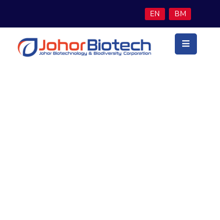
EN
BM
Utama
Latar
Belakang
Teras
Perniagaan
Culture
Program
Inisiatif
Berita
&
Media
Hubungi