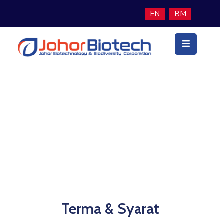
EN
BM
Utama
Latar
Belakang
Teras
Perniagaan
Terma & Syarat
Program
Inisiatif
Berita
&
Media
Terma & Syarat
Hubungi