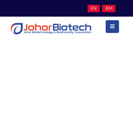
EN
BM
Utama
Latar
Belakang
Teras
Perniagaan
Directory
Program
Inisiatif
Berita
&
Media
Hubungi